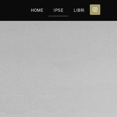
HOME
IPSE
LIBRI